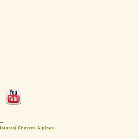
 :
iatures
|
Chèvres Alpines