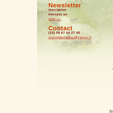
Newsletter
inscription
envoyez un
mail ici
Contact
(33) 04 67 44 27 45
murielbernadou@yahoo.fr
Si